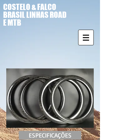
COSTELO & FALCO
BRASIL LINHAS ROAD
E MTB
ESPECIFICAÇÕES