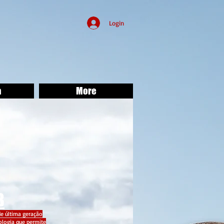
Login
a
More
B
e última geração
logia que permite