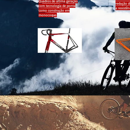
Quadros de última geração
redução d
com tecnologia de ponta
a resistên
como construção em
monocoque.