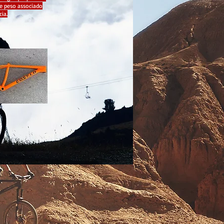
e peso associado
cia.