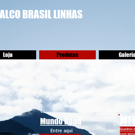
FALCO BRASIL LINHAS
Loja
Produtos
Galeri
MT
Mundo Road
Quadros d
Entre aqui
com tecno