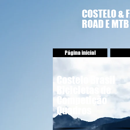
COSTELO & 
ROAD E MTB
Página inicial
Costelo Brasil
Bicicletas de
Competição
Quadros